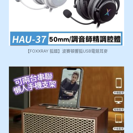
【FOXXRAY 狐鐳】波賽頓響狐USB電競耳麥