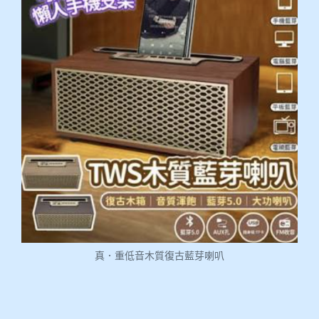
真．重低音木質復古藍芽喇叭