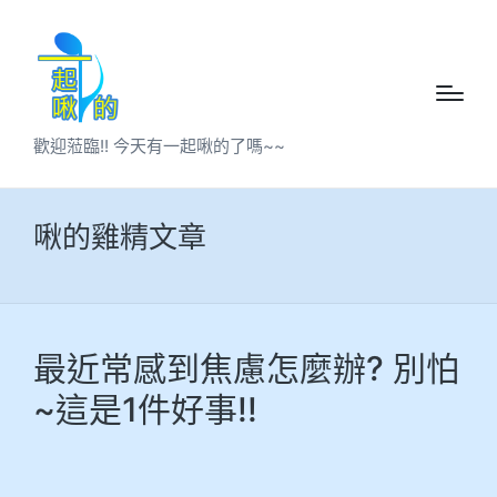
歡迎蒞臨!! 今天有一起啾的了嗎~~
啾的雞精文章
最近常感到焦慮怎麼辦? 別怕
~這是1件好事!!