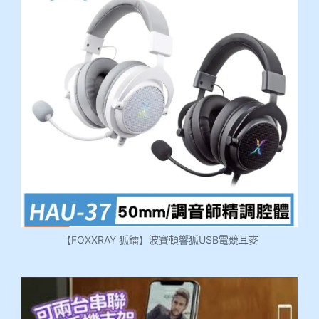
【FOXXRAY 狐鐳】波賽頓響狐USB電競耳麥