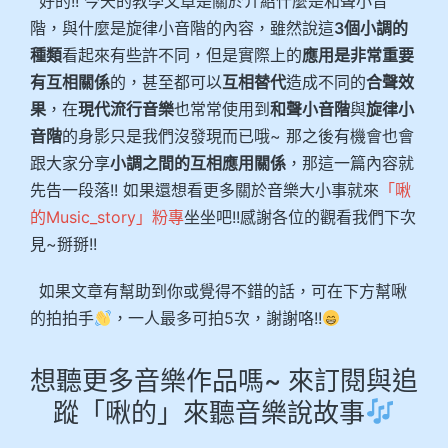
好的!! 今天的教學文章是關於介紹什麼是和聲小音
階，與什麼是旋律小音階的內容，雖然說這
3個小調的
種類
看起來有些許不同，但是實際上的
應用是非常重要
有互相關係
的，甚至都可以
互相替代
造成不同的
合聲效
果
，在
現代流
行音樂
也常常使用到
和聲小音階
與
旋律小
音階
的身影只是我們沒發現而已哦~ 那之後有機會也會
跟大家分享
小調之間的互相應用關係
，那這一篇內容就
先告一段落!! 如果還想看更多關於音樂大小事就來
「啾
的Music_story」粉專
坐坐吧!!感謝各位的觀看我們下次
見~掰掰!!
如果文章有幫助到你或覺得不錯的話，可在下方幫啾
的拍拍手
，一人最多可拍5次，謝謝咯!!
想聽更多音樂作品嗎~ 來訂閱與追
蹤「啾的」來聽音樂說故事