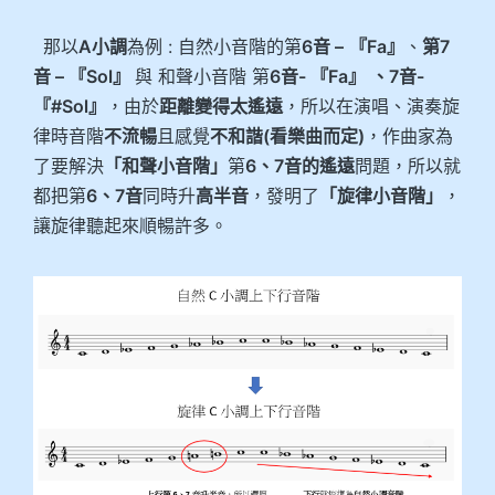
那以
A小調
為例 : 自然小音階的第
6音 –
『Fa』
、
第7
音 – 『
Sol』
與 和聲小音階 第
6音- 『Fa』
、7音-
『
#Sol』
，由於
距離變得太遙遠
，所以在演唱、演奏旋
律時音階
不流暢
且感覺
不和諧(看樂曲而定)
，作曲家為
了要解決
「和聲小音階」
第
6、7音的遙遠
問題，所以就
都把第
6、7音
同時升
高半音
，發明了
「旋律小音階」
，
讓旋律聽起來順暢許多。