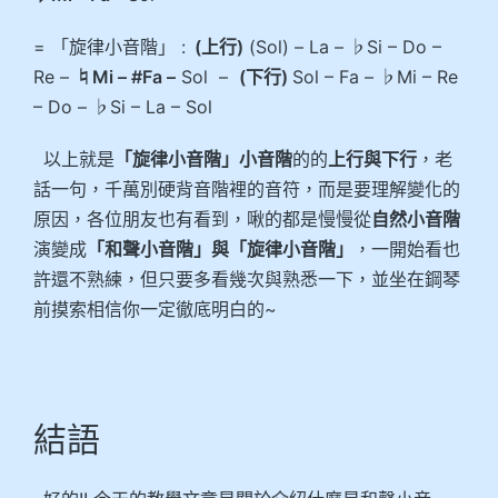
= 「旋律小音階」 :
(上行)
(Sol) – La – ♭Si – Do –
Re –
♮Mi – #Fa –
Sol –
(下行)
Sol – Fa – ♭Mi – Re
– Do – ♭Si – La – Sol
以上就是
「旋律小音階」小音階
的的
上行與下行
，老
話一句，千萬別硬背音階裡的音符，而是要理解變化的
原因，各位朋友也有看到，啾的都是慢慢從
自然小音階
演變成
「和聲小音階」與「旋律小音階」
，一開始看也
許還不熟練，但只要多看幾次與熟悉一下，並坐在鋼琴
前摸索相信你一定徹底明白的~
結語