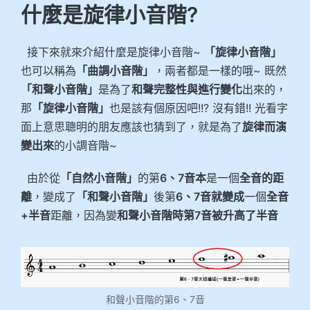
什麼是旋律小音階?
接下來就來介紹什麼是旋律小音階~
「旋律小音階」
也可以稱為
「曲調小音階」
，兩者都是一樣的哦~ 既然
「和聲小音階」
是為了
和聲完整性與進行變化
出來的，
那
「旋律小音階」
也是該有個原因吧!!? 沒有錯!! 光看字
面上意思聰明的朋友應該也猜到了，就是為了
旋律而演
變出來
的小調音階~
由於從
「自然小音階」
的第
6、7音本
是一個
全音的距
離
，變成了
「和聲小音階」
後第
6、7音就變成
一個
全音
+半音
距離，因為變
和聲小音階時第7音被升高了半音
和聲小音階的第6、7音