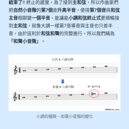
結束了
!! 終止的感覺，為了接到
主和弦
，所以作曲家們
把
自然小音階
的
第7個
音
升高半音
，使得
第7個音
與
和弦
主音
相鄰變
一個半音
，能讓能
小調和弦終止式
更順暢接
到
主和弦
，就像大調一樣第7音導音與主音也只差半
音，由於這利於
和弦和聲
的完整進行，所以我們稱為
「和聲小音階」
。
小調的種類 – 和聲小音階的變化