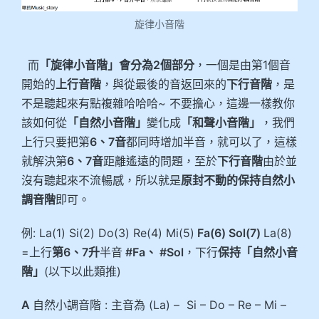
旋律小音階
而
「旋律小音階」會分為2個部分
，一個是由第1個音
開始的
上行音階
，與從最後的音返回來的
下行音階
，是
不是聽起來有點複雜哈哈哈~ 不要擔心，這邊一樣教你
該如何從
「自然小音階」
變化成
「和聲小音階」
，我們
上行只要把第
6、7音
都同時增加半音，就可以了，這樣
就解決第
6、7音
距離遙遠的問題，至於
下行音階
由於並
沒有聽起來不流暢感，所以就是
原封不動的保持自然小
調音階
即可。
例: La(1) Si(2) Do(3) Re(4) Mi(5)
Fa(6) Sol(7)
La(8)
=上行
第6、7升
半音
#Fa、 #Sol
，下行
保持「自然小音
階」
(以下以此類推)
A
自然小調音階 : 主音為 (La) – Si – Do – Re – Mi –