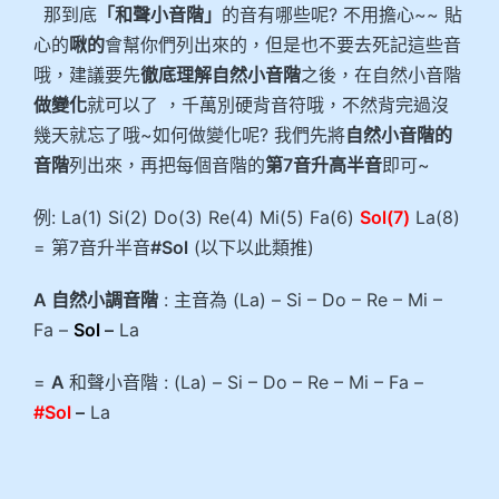
那到底
「和聲小音階」
的音有哪些呢? 不用擔心~~ 貼
心的
啾的
會幫你們列出來的，但是也不要去死記這些音
哦，建議要先
徹底理解自然小音階
之後，在自然小音階
做變化
就可以了 ，千萬別硬背音符哦，不然背完過沒
幾天就忘了哦~如何做變化呢? 我們先將
自然小音階的
音階
列出來，再把每個音階的
第7音升高半音
即可~
例: La(1) Si(2) Do(3) Re(4) Mi(5) Fa(6)
Sol(7)
La(8)
= 第7音升半音
#Sol
(以下以此類推)
A 自然小調音階
: 主音為 (La) – Si – Do – Re – Mi –
Fa –
Sol
–
La
=
A
和聲小音階 : (La) – Si – Do – Re – Mi – Fa –
#Sol
–
La