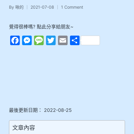
By
啾的
2021-07-08
1 Comment
覺得很棒嗎? 點此分享給朋友~
F
M
M
T
E
分
a
e
e
w
m
享
c
s
s
itt
ai
e
s
s
er
l
b
e
a
o
n
g
o
g
e
k
er
最後更新日期： 2022-08-25
文章內容