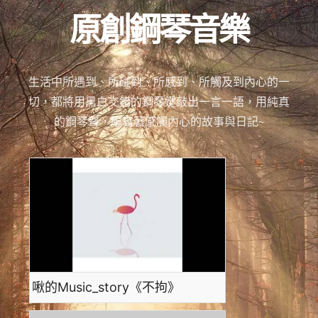
原創鋼琴音樂
生活中所遇到、所碰到、所感到、所觸及到內心的一
切，都將用黑白交錯的鋼琴鍵敲出一言一語，用純真
的鋼琴聲，編寫著感觸內心的故事與日記~
啾的Music_story《不拘》