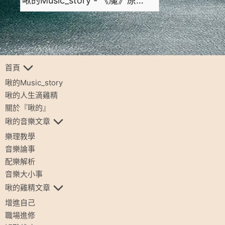
啾的Music_story - 《魘》原創配樂
首頁
啾的Music_story
啾的人生滴雞精
關於『啾的』
啾的音樂文章
樂理教學
音樂論事
配樂解析
音樂大小事
啾的雞精文章
增進自己
職場進修