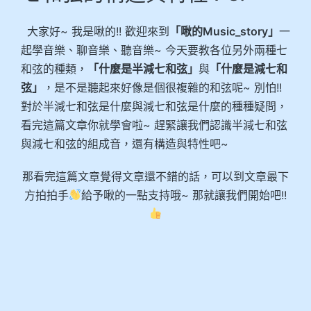
大家好~ 我是啾的!! 歡迎來到
「啾的Music_story」
一
起學音樂、聊音樂、聽音樂~ 今天要教各位另外兩種七
和弦的種類，
「什麼是半減七和弦」
與
「什麼是減七和
弦」
，是不是聽起來好像是個很複雜的和弦呢~ 別怕!!
對於半減七和弦是什麼與減七和弦是什麼的種種疑問，
看完這篇文章你就學會啦~ 趕緊讓我們認識半減七和弦
與減七和弦的組成音，還有構造與特性吧~
那看完這篇文章覺得文章還不錯的話，可以到文章最下
方拍拍手
給予啾的一點支持哦~ 那就讓我們開始吧!!