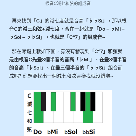
根音C減七和弦的組成音
再來找到
「C」
的減七度就是音高
「♭♭Si」
，那以根
音C的
減三和弦+減七度
，合在一起就是
「Do – ♭Mi –
♭Sol – ♭♭Si」
，
也就是「C°7」的組成音~
那在琴鍵上就如下圖，有沒有發現到
「C°7」和弦
就
是
由根音C先疊3個半音的音高「♭Mi」
、
在疊3個半音
的音高「♭Sol」
、在
疊三個半音的「♭♭Si」
組合而
成呢? 你想要找出一個減七和弦這樣找就沒錯啦~