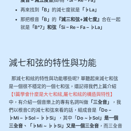
再來找到
「B」
的減七度就是
「♭La」
那把根音
「B」
的
『減三和弦+減七度』
合在一起
就是
「B°7」和弦
「Si – Re – Fa – ♭La」
減七和弦的特性與功能
那減七和絃的特性與功能哪些呢? 單聽起來減七和弦
是一個很不穩定的一個七和弦，還記得我們上篇介紹
【1篇學會什麼是大七和絃,屬七和絃的構造與特性】
中，有介紹一個音樂上的專有名詞叫做
「三全音」
，我
們以根音C的減七和弦來看的話，組成音是
「Do –
♭Mi – ♭Sol – ♭♭Si」
，其中「
Do ~♭Sol」是一個
三全音、「♭Mi ~ ♭♭Si」又是一個三全音
，而三全音