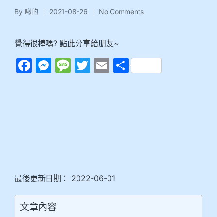
By
啾的
2021-08-26
No Comments
覺得很棒嗎? 點此分享給朋友~
F
M
M
T
E
分
a
e
e
w
m
享
c
s
s
itt
ai
e
s
s
er
l
b
e
a
o
n
g
o
g
e
k
er
最後更新日期： 2022-06-01
文章內容