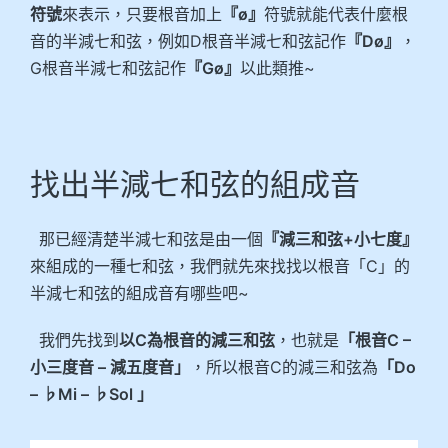
符號
來表示，只要根音加上
『ø』
符號就能代表什麼根
音的半減七和弦，例如D根音半減七和弦記作
『Dø』
，
G根音半減七和弦記作
『Gø』
以此類推~
找出半減七和弦的組成音
那已經清楚半減七和弦是由一個
『減三和弦+小七度』
來組成的一種七和弦，我們就先來找找以根音「C」的
半減七和弦的組成音有哪些吧~
我們先找到
以C為根音的減三和弦
，也就是
「根音C –
小三度音 – 減五度音」
，所以根音C的減三和弦為
「Do
– ♭Mi – ♭Sol 」