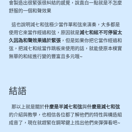
會製造出很緊張很糾結的感覺，說直白一點就是不怎麼
舒服的一個和聲效果
這也說明減七和弦極少當作單和弦來演奏，大多都是
使用它來當作經過和弦，原因就是
減七和絃不可停留太
久因為和聲效果過於緊張
，但是如果你把它當作經過和
弦，把減七和絃當作跳板來使用的話，就能使原本樸實
無華的和絃進行變的豐富且多元哦~
結語
那以上就是關於
什麼是半減七和弦
與
什麼是減七和弦
的介紹與教學，也相信各位都了解他們的特性與構造組
成音了，現在就趕緊在鋼琴鍵上找出他們來彈彈看吧~