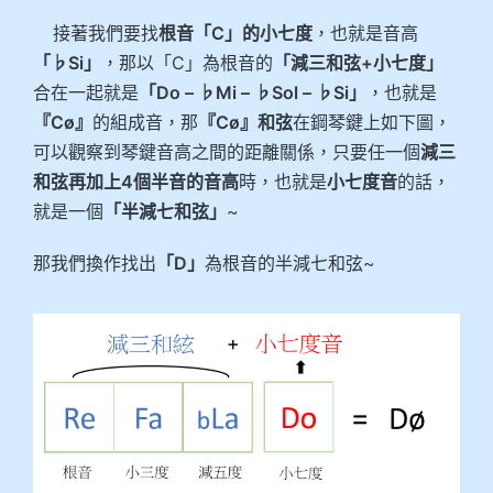
接著我們要找
根音「C」的小七度
，也就是音高
「♭Si」
，那以「C」為根音的
「減三和弦+小七度」
合在一起就是
「Do – ♭Mi – ♭Sol – ♭Si」
，也就是
『Cø』
的組成音，那
『Cø』和弦
在鋼琴鍵上如下圖，
可以觀察到琴鍵音高之間的距離關係，只要任一個
減三
和弦再加上4個半音的音高
時，也就是
小七度音
的話，
就是一個
「半減七和弦」
~
那我們換作找出
「D」
為根音的半減七和弦~