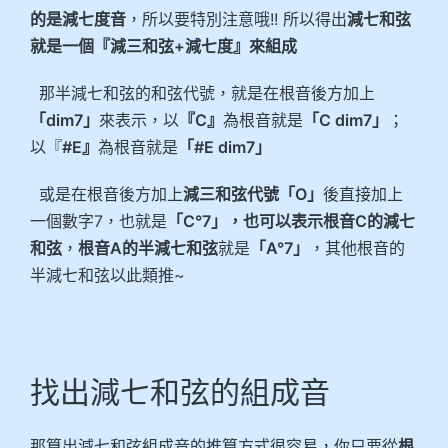
的是減七度音
，所以要特別注意哦!! 所以得出
減七和弦
就是一個『減三和弦+減七度』來組成
那半減七和弦的和弦代號，就是在根音後方加上
「dim7」
來表示，以
『C』
為根音就是
「C dim7」
；
以『
#E』
為根音就是
「#E dim7」
或是在根音後方加上
減三和弦代號「O」
後直接加上
一個數字7，也就是
「C°7」，也可以表示根音C的減七
和弦
，
根音A的半減七和弦
就是
「A°7」
，其他根音的
半減七和弦以此類推~
找出減七和弦的組成音
那算出減七和弦組成音的推算方式很容易，你只要從
根