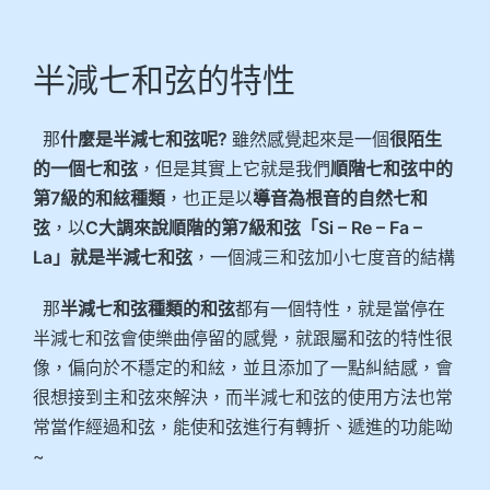
半減七和弦的特性
那
什麼是半減七和弦呢?
雖然感覺起來是一個
很陌生
的一個七和弦
，但是其實上它就是我們
順階七和弦中的
第7級的和絃種類
，也正是以
導音為根音的自然七和
弦
，以
C大調來說順階的第7級和弦「Si – Re – Fa –
La」就是半減七和弦
，一個減三和弦加小七度音的結構
那
半減七和弦種類的和弦
都有一個特性，就是當停在
半減七和弦會使樂曲停留的感覺，就跟屬和弦的特性很
像，偏向於不穩定的和絃，並且添加了一點糾結感，會
很想接到主和弦來解決，而半減七和弦的使用方法也常
常當作經過和弦，能使和弦進行有轉折、遞進的功能呦
~